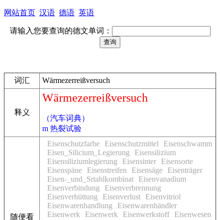
网站首页
汉语
德语
英语
请输入您要查询的德文单词：
词汇
Wärmezerreißversuch
Wärmezerreißversuch
释义
（汽车词典）
m 热裂试验
Eisenschutzfarbe
Eisenschutzmittel
Eisenschwamm
Eisen_Silicium_Legierung
Eisensilizium
Eisensiliziumlegierung
Eisensinter
Eisensorte
Eisenspäne
Eisenstreifen
Eisensäge
Eisenträger
Eisen-_und_Srtahlkombinat
Eisenvanadium
Eisenverbindung
Eisenverbrennung
Eisenverhüttung
Eisenverlust
Eisenvitriol
Eisenwarenhandlung
Eisenwarenhändler
Eisenwerk
Eisenwerk
Eisenwerkstoff
Eisenwesen
随便看