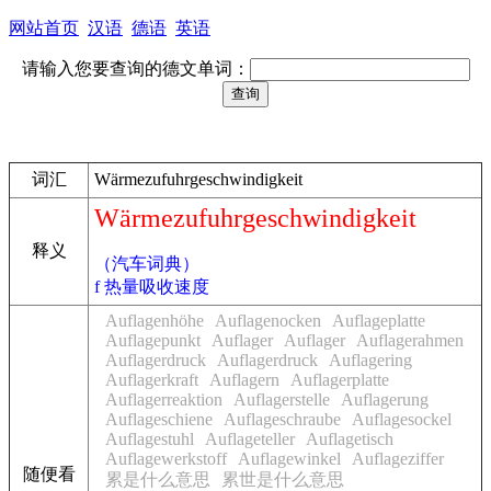
网站首页
汉语
德语
英语
请输入您要查询的德文单词：
词汇
Wärmezufuhrgeschwindigkeit
Wärmezufuhrgeschwindigkeit
释义
（汽车词典）
f 热量吸收速度
Auflagenhöhe
Auflagenocken
Auflageplatte
Auflagepunkt
Auflager
Auflager
Auflagerahmen
Auflagerdruck
Auflagerdruck
Auflagering
Auflagerkraft
Auflagern
Auflagerplatte
Auflagerreaktion
Auflagerstelle
Auflagerung
Auflageschiene
Auflageschraube
Auflagesockel
Auflagestuhl
Auflageteller
Auflagetisch
Auflagewerkstoff
Auflagewinkel
Auflageziffer
随便看
累是什么意思
累世是什么意思