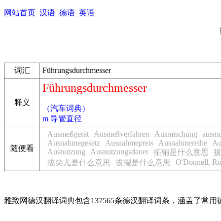
网站首页
汉语
德语
英语
词汇
Führungsdurchmesser
Führungsdurchmesser
释义
（汽车词典）
m 导管直径
Ausmeßgerät
Ausmeßverfahren
Ausmischung
ausmu
Ausnahmegesetz
Ausnahmepreis
Ausnahmereihe
Au
随便看
Ausnutzung
Ausnutzungsdauer
拓销是什么意思
O'Donnell, Ro
拔尖儿是什么意思
拔擢是什么意思
雅致网德汉翻译词典包含137565条德汉翻译词条，涵盖了