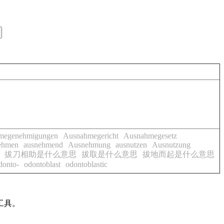
megenehmigungen
Ausnahmegericht
Ausnahmegesetz
ehmen
ausnehmend
Ausnehmung
ausnutzen
Ausnutzung
拔刀相助是什么意思
拔取是什么意思
拔地而起是什么意思
donto-
odontoblast
odontoblastic
工具。