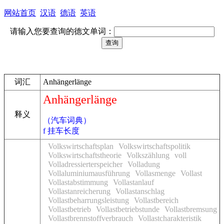
网站首页
汉语
德语
英语
请输入您要查询的德文单词：
词汇
Anhängerlänge
Anhängerlänge
释义
（汽车词典）
f 挂车长度
Volkswirtschaftsplan
Volkswirtschaftspolitik
Volkswirtschaftstheorie
Volkszählung
voll
Volladressierterspeicher
Volladung
Vollaluminiumausführung
Vollasmenge
Vollast
Vollastabstimmung
Vollastanlauf
Vollastanreicherung
Vollastanschlag
Vollastbeharrungsleistung
Vollastbereich
Vollastbetrieb
Vollastbetriebstunde
Vollastbremsung
Vollastbrennstoffverbrauch
Vollastcharakteristik