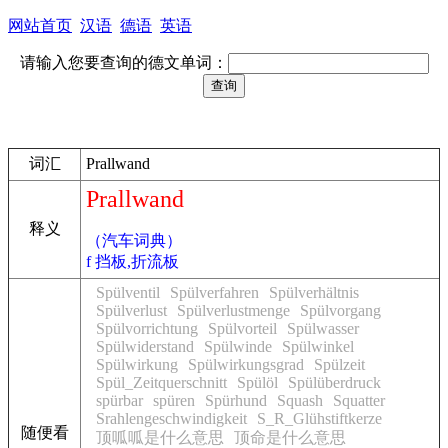
网站首页
汉语
德语
英语
请输入您要查询的德文单词：
词汇
Prallwand
Prallwand
释义
（汽车词典）
f 挡板,折流板
Spülventil
Spülverfahren
Spülverhältnis
Spülverlust
Spülverlustmenge
Spülvorgang
Spülvorrichtung
Spülvorteil
Spülwasser
Spülwiderstand
Spülwinde
Spülwinkel
Spülwirkung
Spülwirkungsgrad
Spülzeit
Spül_Zeitquerschnitt
Spülöl
Spülüberdruck
spürbar
spüren
Spürhund
Squash
Squatter
Srahlengeschwindigkeit
S_R_Glühstiftkerze
随便看
顶呱呱是什么意思
顶命是什么意思