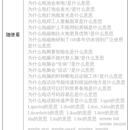
为什么电池会有电?是什么意思
为什么电灯泡会发光?是什么意思
为什么电灯泡能发光是什么意思
为什么电焊工人要戴面罩是什么意思
为什么电磁炉上不能用铝质锅是什么意思
为什么电磁炮比火炮更具优势?是什么意思
随便看
为什么电磁炮研制了100多年仍未得到广泛使用
是什么意思
为什么电网要智能化是什么意思
为什么电脑不能代替人脑?是什么意思
为什么电脑会“生病"?是什么意思
为什么电脑会“说话"?是什么意思
为什么电脑的时钟断电后还能工作?是什么意思
为什么电话信号能传递到很远的地方是什么意思
为什么电话可以打到世界各地是什么意思
为什么电话号码容易忘是什么意思
为什么电话能传递声音是什么意思
Ligist的意思
Lignofol的意思
LiIon的意思
LiIon_Akku的意思
Likoerkelch的意思
Likud的意思
Likör的意思
termite hill
lila的意思
Lila的意思
Lilie的意思
termite mound
termite nest
termite-proof
termites
termitic