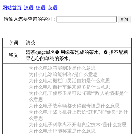
网站首页
汉语
德语
英语
请输入您要查询的字词：
字词
清茶
清茶
qīngchá
名
❶
用绿茶泡成的茶水。
❷
指不配糖
释义
果点心的单纯的茶水。
为什么电冰箱能制冷是什么意思
为什么电冰箱能制冷?是什么意思
为什么电动栅栏门灵活自如是什么意思
为什么电动自行车越来越多是什么意思
为什么电子侦察卫星可以“窃听”敌人的情报是什
么意思
为什么电子战车辆都长得很奇怪是什么意思
为什么电子战飞机身上都长“鼓包”和“倒刺”是什
么意思
为什么电子科学离不开电真空技术?是什么意思
为什么电子秤能称重是什么意思