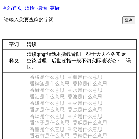
网站首页
汉语
德语
英语
请输入您要查询的字词：
字词
清谈
清谈
qīngtán
动
本指魏晋间一些士大夫不务实际，
释义
空谈哲理，后世泛指一般不切实际地谈论：
～误
国。
香椿是什么意思
香榧是什么意思
香槟酒是什么意思
香樟是什么意思
香橼是什么意思
香水是什么意思
香油是什么意思
香波是什么意思
香泽是什么意思
香火是什么意思
香炉是什么意思
香烛是什么意思
香烟是什么意思
香片是什么意思
香獐子是什么意思
香瓜是什么意思
香甜是什么意思
香皂是什么意思
香石竹是什么意思
香精是什么意思