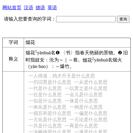
网站首页
汉语
德语
英语
请输入您要查询的字词：
字词
烟花
1
烟花
yānhuā
名
❶
〈书〉指春天艳丽的景物。
❷
旧
2
释义
时指妓女：
沦为～｜～巷。
烟花
yānhuā
名
烟火
（
yān·huo
）：
～爆竹。
一人得道，鸡犬升天是什么意思
一仍旧贯是什么意思
一从是什么意思
一代是什么意思
一以贯之是什么意思
一任是什么意思
一会儿是什么意思
一似是什么意思
一体是什么意思
一体化是什么意思
一例是什么意思
一倡百和是什么意思
一偏是什么意思
一元化是什么意思
一元论是什么意思
一共是什么意思
一再是什么意思
一决雌雄是什么意思
一准是什么意思