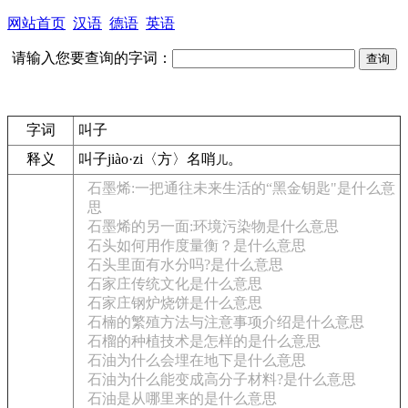
网站首页
汉语
德语
英语
请输入您要查询的字词：
字词
叫子
释义
叫子
jiào·zi
〈方〉
名
哨
。
儿
石墨烯:一把通往未来生活的“黑金钥匙"是什么意
思
石墨烯的另一面:环境污染物是什么意思
石头如何用作度量衡？是什么意思
石头里面有水分吗?是什么意思
石家庄传统文化是什么意思
石家庄钢炉烧饼是什么意思
石楠的繁殖方法与注意事项介绍是什么意思
石榴的种植技术是怎样的是什么意思
石油为什么会埋在地下是什么意思
石油为什么能变成高分子材料?是什么意思
石油是从哪里来的是什么意思