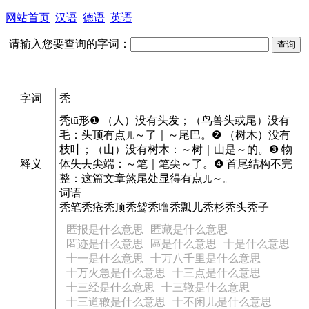
网站首页
汉语
德语
英语
请输入您要查询的字词：
字词
秃
秃
tū
形
❶
（人）没有头发；（鸟兽头或尾）没有
毛：
头顶有点
～了｜～尾巴。
❷
（树木）没有
儿
枝叶；（山）没有树木：
～树｜山是～的。
❸
物
释义
体失去尖端：
～笔｜笔尖～了。
❹
首尾结构不完
整：
这篇文章煞尾处显得有点
～。
儿
词语
秃笔秃疮秃顶秃鹫秃噜秃瓢儿秃杉秃头秃子
匿报是什么意思
匿藏是什么意思
匿迹是什么意思
區是什么意思
十是什么意思
十一是什么意思
十万八千里是什么意思
十万火急是什么意思
十三点是什么意思
十三经是什么意思
十三辙是什么意思
十三道辙是什么意思
十不闲儿是什么意思