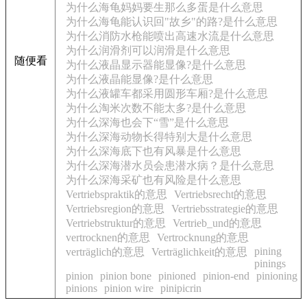
为什么海龟妈妈要生那么多蛋是什么意思
为什么海龟能认识回"故乡"的路?是什么意思
为什么消防水枪能喷出高速水流是什么意思
为什么润滑剂可以润滑是什么意思
随便看
为什么液晶显示器能显像?是什么意思
为什么液晶能显像?是什么意思
为什么液罐车都采用圆形车厢?是什么意思
为什么淘米次数不能太多?是什么意思
为什么深海也会下“雪”是什么意思
为什么深海动物长得特别大是什么意思
为什么深海底下也有风暴是什么意思
为什么深海潜水员会患潜水病？是什么意思
为什么深海采矿也有风险是什么意思
Vertriebspraktik的意思
Vertriebsrecht的意思
Vertriebsregion的意思
Vertriebsstrategie的意思
Vertriebstruktur的意思
Vertrieb_und的意思
vertrocknen的意思
Vertrocknung的意思
pining
verträglich的意思
Verträglichkeit的意思
pinings
pinion
pinion bone
pinioned
pinion-end
pinioning
pinions
pinion wire
pinipicrin