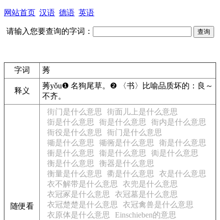
网站首页
汉语
德语
英语
请输入您要查询的字词：
字词
莠
莠
yǒu
❶
名
狗尾草。
❷
〈书〉比喻品质坏的：
良～
释义
不齐。
街门是什么意思
街面儿上是什么意思
衘是什么意思
衙是什么意思
衙内是什么意思
衙役是什么意思
衙门是什么意思
衚是什么意思
衚衕是什么意思
衛是什么意思
衝是什么意思
衞是什么意思
衠是什么意思
衡是什么意思
衡器是什么意思
衡量是什么意思
衢是什么意思
衣是什么意思
衣不解带是什么意思
衣兜是什么意思
衣冠冢是什么意思
衣冠墓是什么意思
衣冠楚楚是什么意思
衣冠禽兽是什么意思
随便看
衣原体是什么意思
Einschieben的意思