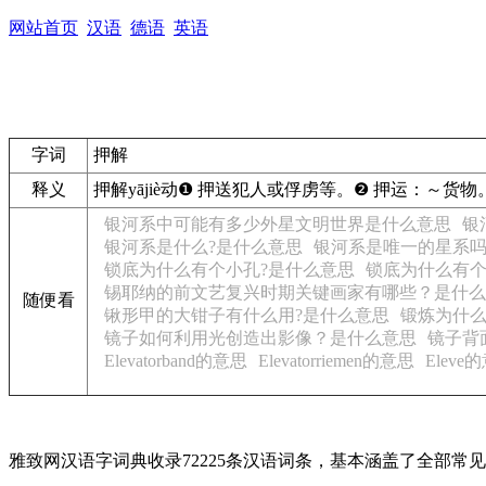
网站首页
汉语
德语
英语
字词
押解
释义
押解
yājiè
动
❶
押送犯人或俘虏等。
❷
押运：
～货物
银河系中可能有多少外星文明世界是什么意思
银
银河系是什么?是什么意思
银河系是唯一的星系吗
锁底为什么有个小孔?是什么意思
锁底为什么有
锡耶纳的前文艺复兴时期关键画家有哪些？是什么
随便看
锹形甲的大钳子有什么用?是什么意思
锻炼为什
镜子如何利用光创造出影像？是什么意思
镜子背
Elevatorband的意思
Elevatorriemen的意思
Eleve
雅致网汉语字词典收录72225条汉语词条，基本涵盖了全部