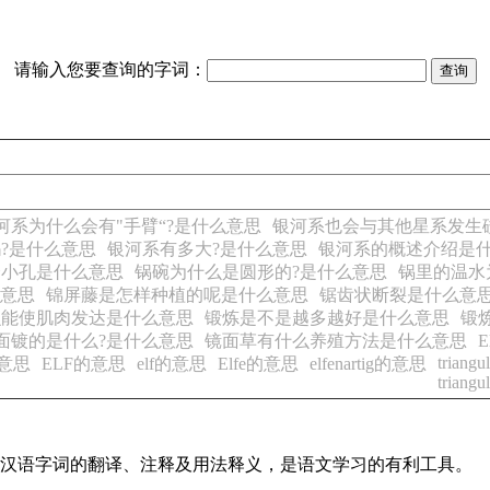
请输入您要查询的字词：
。
河系为什么会有"手臂“?是什么意思
银河系也会与其他星系发生
?是什么意思
银河系有多大?是什么意思
银河系的概述介绍是
个小孔是什么意思
锅碗为什么是圆形的?是什么意思
锅里的温水
意思
锦屏藤是怎样种植的呢是什么意思
锯齿状断裂是什么意
么能使肌肉发达是什么意思
锻炼是不是越多越好是什么意思
锻
面镀的是什么?是什么意思
镜面草有什么养殖方法是什么意思
E
triangul
的意思
ELF的意思
elf的意思
Elfe的意思
elfenartig的意思
triangul
常见汉语字词的翻译、注释及用法释义，是语文学习的有利工具。