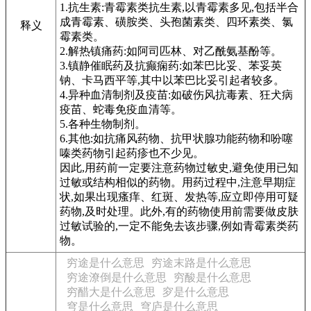
1.抗生素:青霉素类抗生素,以青霉素多见,包括半合
成青霉素、磺胺类、头孢菌素类、四环素类、氯
释义
霉素类。
2.解热镇痛药:如阿司匹林、对乙酰氨基酚等。
3.镇静催眠药及抗癫痫药:如苯巴比妥、苯妥英
钠、卡马西平等,其中以苯巴比妥引起者较多。
4.异种血清制剂及疫苗:如破伤风抗毒素、狂犬病
疫苗、蛇毒免疫血清等。
5.各种生物制剂。
6.其他:如抗痛风药物、抗甲状腺功能药物和吩噻
嗪类药物引起药疹也不少见。
因此,用药前一定要注意药物过敏史,避免使用已知
过敏或结构相似的药物。用药过程中,注意早期症
状,如果出现瘙痒、红斑、发热等,应立即停用可疑
药物,及时处理。此外,有的药物使用前需要做皮肤
过敏试验的,一定不能免去该步骤,例如青霉素类药
物。
穷途是什么意思
穷途末路是什么意思
穷途潦倒是什么意思
穷酸是什么意思
穷醋大是什么意思
穸是什么意思
穹是什么意思
穹庐是什么意思