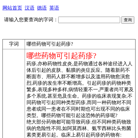
网站首页
汉语
德语
英语
请输入您要查询的字词：
字词
哪些药物可引起药疹?
哪些药物可引起药疹?
药疹,亦称药物性皮炎,是药物通过各种途径进入人
体后引起的皮肤、黏膜的炎症反应。随着新药不
断面市、用药人群不断增多以及滥用药物愈演愈
烈,药疹的发生率不断增高。引起药疹的药物种类
繁多,表现多种多样,病情轻重不一,严重者尚可累及
多个系统,甚至危及生命。药疹的临床表现复杂,不
同药物可引起同种类型药疹,而同一种药物对不同
患者或同一患者在不同时期也可出现不同的临床
类型。哪些药物可能引起这恐怖的药疹呢?
绝大部分药物都可能导致药疹,但不同种类药物致
病的危险性不同,如阿莫西林、氨苄西林比头孢菌
素类更易引起。临床上易引起药疹的药物有: