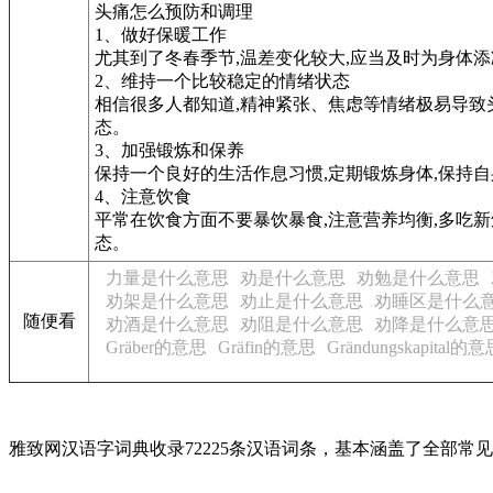
头痛怎么预防和调理
1、做好保暖工作
尤其到了冬春季节,温差变化较大,应当及时为身体
2、维持一个比较稳定的情绪状态
相信很多人都知道,精神紧张、焦虑等情绪极易导致
态。
3、加强锻炼和保养
保持一个良好的生活作息习惯,定期锻炼身体,保持
4、注意饮食
平常在饮食方面不要暴饮暴食,注意营养均衡,多吃
态。
力量是什么意思
劝是什么意思
劝勉是什么意思
劝架是什么意思
劝止是什么意思
劝睡区是什么
随便看
劝酒是什么意思
劝阻是什么意思
劝降是什么意
Gräber的意思
Gräfin的意思
Grändungskapital的
雅致网汉语字词典收录72225条汉语词条，基本涵盖了全部