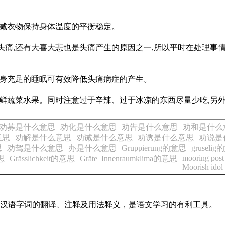
添减衣物保持身体温度的平衡稳定。
头痛,还有大喜大悲也是头痛产生的原因之一,所以平时在处理事情
自身充足的睡眠可有效降低头痛病症的产生。
新鲜蔬菜水果。同时注意过于辛辣、过于冰凉的东西尽量少吃,另
劝募是什么意思
劝化是什么意思
劝告是什么意思
劝和是什么
意思
劝解是什么意思
劝诫是什么意思
劝诱是什么意思
劝说是
思
劝驾是什么意思
办是什么意思
Gruppierung的意思
gruseli
mooring post
意思
Grässlichkeit的意思
Gräte_Innenraumklima的意思
Moorish idol
常见汉语字词的翻译、注释及用法释义，是语文学习的有利工具。