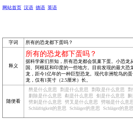
网站首页
汉语
德语
英语
字词
所有的恐龙都下蛋吗？
所有的恐龙都下蛋吗？
据科学家们所知，所有恐龙都会筑巢下蛋。小恐龙
释义
国、阿根廷和印度的一些地方。目前发现的最大恐龙蛋
龙，距今1亿年的一种巨型恐龙。现代非洲鸵鸟的蛋
龙，仅有1英寸（2.5厘米）长。
剺是什么意思
剽是什么意思
剽取是什么意思
剽
剿除是什么意思
劀是什么意思
劁是什么意思
劂
随便看
劈刺是什么意思
劈叉是什么意思
劈啪是什么意
Schläfrigkeit的意思
Schläger的意思
Schläger的意