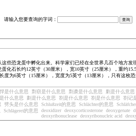
请输入您要查询的字词：
从这些恐龙蛋中孵化出来。科学家们已经在全世界几百个地方发
化石长约12英寸（30厘米），宽10英寸（25厘米），重约15
长度为6英寸（15厘米），宽度为5英寸（13厘米），只有这
悍是什么意思
剽窃是什么意思
剽袭是什么意思
剿是什么意思
是什么意思
劃是什么意思
劄是什么意思
劄是什么意思
劄记
思
劈头是什么意思
Schlußzeit的意思
Schlächter的意思
Schläfc
deoxidizer
deoxycorticosterone
deoxygenate
d
思
Schlägerei的意思
deoxyribonuclease
deoxyribonucleic acid
deoxy