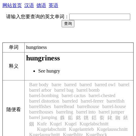
网站首页
汉语
德语
英语
请输入您要查询的英文单词：
单词
hungriness
hungriness
释义
See hungry
Barr body
barre
barred
barred
barred owl
barrel
barrel arbor
barrel bag
barrel bomb
barrel-bombing
barrel cactus
barrel-chested
barrel distortion
barreled
barrel-ferrer
barrelfish
barrelfishes
barrelhead
barrelhouse
barrel-house
随便看
barrelhouses
barreling
barrel into
barrel jumper
barrel jumping
銖
銗
銘
銚
銛
銜
銠
銣
銥
Kufe
Kugel
Kugel
Kugelabschnitt
銦
Kugelabschnitt
Kugelantrieb
Kugelausschnitt
Kugelausschnitt
Kugelblitz
Kugelbock