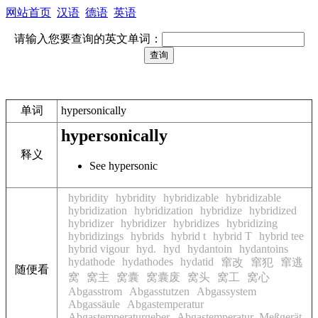
网站首页
汉语
德语
英语
请输入您要查询的英文单词：
单词
hypersonically
hypersonically
释义
See hypersonic
hybridity
hybridity
hybridizable
hybridizable
hybridization
hybridization
hybridize
hybridized
hybridizer
hybridizer
hybridizes
hybridizing
hybridizings
hybrids
hybrid t
hybrid T
hybrid tee
hybrid vigour
hyd.
hyd
hydantoin
hydantoins
hydathode
hydathodes
hydatid
窜改
窜犯
窜逃
随便看
窝
窝主
窝囊
窝囊废
窝头
窝工
窝心
Abgasstrom
Abgasstutzen
Abgassystem
Abgassäule
Abgastemperatur
Abgastemperaturgeber
Abgastemperatur_Meßgerät