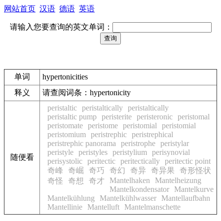
网站首页
汉语
德语
英语
请输入您要查询的英文单词：
单词
hypertonicities
释义
请查阅词条：hypertonicity
peristaltic
peristaltically
peristaltically
peristaltic pump
peristerite
peristeronic
peristomal
peristomate
peristome
peristomial
peristomial
peristomium
peristrephic
peristrephical
peristrephic panorama
peristrophe
peristylar
peristyle
peristyles
peristylium
perisynovial
随便看
perisystolic
peritectic
peritectically
peritectic point
奇峰
奇崛
奇巧
奇幻
奇异
奇异果
奇形怪状
Mantelhaken
Mantelheizung
奇怪
奇想
奇才
Mantelkondensator
Mantelkurve
Mantelkühlung
Mantelkühlwasser
Mantellaufbahn
Mantellinie
Mantelluft
Mantelmanschette