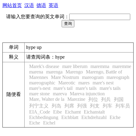
网站首页
汉语
德语
英语
请输入您要查询的英文单词：
单词
hype up
释义
请查阅词条：hype
Marek's disease
mare liberum
maremma
maremme
marena
marenga
Marengo
Marengo, Battle of
Marennes
Mare Nostrum
mareogram
mareograph
mareographic
Mareotic
mares
mare's nest
mare's-nest
mare's tail
mare's tails
mare's tails
mare stone
mareva
Mareva injunction
随便看
Mare, Walter de la
Marezine
列位
列兵
列国
列宁主义
列岛
列席
列强
列支
列车
列车员
EIA_Code
Eibe
Eichamt
Eichanstalt
Eichbedingung
Eichblatt
Eichdrehzahl
Eiche
Eiche
Eichel