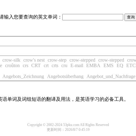
请输入您要查询的英文单词：
crow-silk
crow's nest
crow-step
crow-stepped
crow-stepped
crow
te
croûton
crs
CRT
crt
crts
cru
E-mail
EMBA
EMS
EQ
ETC
Angebots_Zeichnung
Angebotsüberhang
Angebot_und_Nachfrage
用英语单词及词组短语的翻译及用法，是英语学习的必备工具。
Copyright © 2002-2024 53pku.com All Rights Reserved
更新时间：2026/8/7 0:45:19