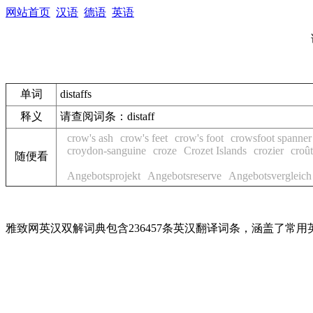
网站首页
汉语
德语
英语
单词
distaffs
释义
请查阅词条：distaff
crow's ash
crow's feet
crow's foot
crowsfoot spanner
croydon-sanguine
croze
Crozet Islands
crozier
croû
随便看
Angebotsprojekt
Angebotsreserve
Angebotsvergleich
雅致网英汉双解词典包含236457条英汉翻译词条，涵盖了常