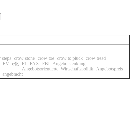
 steps
crow-stone
crow-toe
crow to pluck
crow-tread
EV
F1
FAX
FBI
Angebotslenkung
e化
Angebotsorientierte_Wirtschaftspolitik
Angebotspreis
angebracht