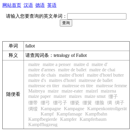
网站首页
汉语
德语
英语
请输入您要查询的英文单词：
单词
fallot
释义
请查阅词条：tetralogy of Fallot
maitre
maitre a penser
maitre d
maitre d'
maitre d'armes
maitre de ballet
maitre de chai
maitre de chais
maitre d'hotel
maitre d'hotel butter
maitre d's
maitres d'hotel
maitresse de ballet
maitresse en titer
maitresse en titre
maitresse femme
Maitreya
maize
maize-eater
maizel
maizena
随便看
maize paper
maizer
maizes
maize smut
绷子
绷带
绷弓
绷弓子
绷瓷
绷簧
绷脸
绸
绸子
Kampagne
Kampagne
Kampenkontrollgerät
绸缎
Kampf
Kampfansage
Kampfbahn
Kampfbegierde
Kampfer
Kampferbaum
Kampfflugzeug