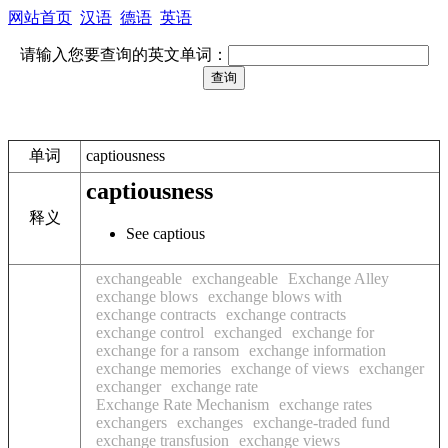
网站首页
汉语
德语
英语
请输入您要查询的英文单词：
单词
captiousness
captiousness
释义
See captious
exchangeable
exchangeable
Exchange Alley
exchange blows
exchange blows with
exchange contracts
exchange contracts
exchange control
exchanged
exchange for
exchange for a ransom
exchange information
exchange memories
exchange of views
exchanger
exchanger
exchange rate
Exchange Rate Mechanism
exchange rates
exchangers
exchanges
exchange-traded fund
exchange transfusion
exchange views