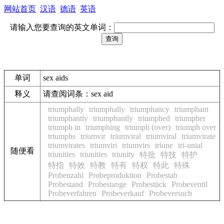
网站首页
汉语
德语
英语
请输入您要查询的英文单词：
单词
sex aids
释义
请查阅词条：sex aid
triumphally
triumphally
triumphancy
triumphant
triumphantly
triumphantly
triumphed
triumpher
triumph in
triumphing
triumph (over)
triumph over
triumphs
triumvir
triumviral
triumviral
triumvirate
triumvirates
triumviri
triumvirs
triune
tri-unial
随便看
triunities
triunities
triunity
特批
特技
特护
特指
特效
特教
特有
特权
特此
特殊
Probenzahl
Probeproduktion
Probestab
Probestand
Probestange
Probestück
Probeventil
Probeverfahren
Probeverkauf
Probeversuch