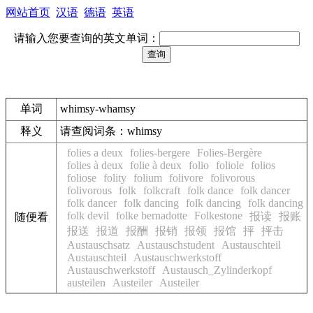
网站首页
汉语
德语
英语
请输入您要查询的英文单词：
单词
whimsy-whamsy
释义
请查阅词条：whimsy
folies a deux
folies-bergere
Folies-Bergère
folies à deux
folie à deux
folio
foliole
folios
foliose
folity
folium
folivore
folivorous
folivorous
folk
folkcraft
folk dance
folk dancer
folk dancer
folk dancing
folk dancing
folk dancing
folk devil
folke bernadotte
Folkestone
报读
报账
随便看
报送
报道
报酬
报销
报领
报馆
抨
抨击
Austauschsatz
Austauschstudent
Austauschteil
Austauschteil
Austauschwerkstoff
Austauschwerkstoff
Austausch_Zylinderkopf
austeilen
Austeiler
Austeiler