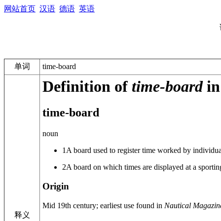
网站首页
汉语
德语
英语
单词
time-board
Definition of
time-board
in
time-board
noun
1
A board used to register time worked by individual
2
A board on which times are displayed at a sportin
Origin
Mid 19th century
; earliest use found in
Nautical Magazin
释义