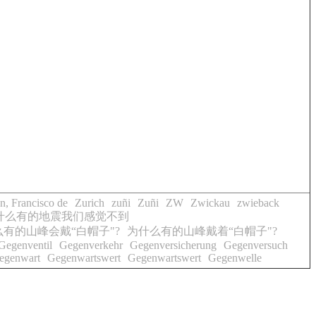
n, Francisco de
Zurich
zuñi
Zuñi
ZW
Zwickau
zwieback
什么有的地震我们感觉不到
有的山峰会戴“白帽子"?
为什么有的山峰戴着“白帽子"?
Gegenventil
Gegenverkehr
Gegenversicherung
Gegenversuch
egenwart
Gegenwartswert
Gegenwartswert
Gegenwelle