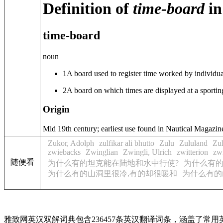
Definition of
time-board
in
time-board
noun
1
A board used to register time worked by individual
2
A board on which times are displayed at a sportin
Origin
Mid 19th century; earliest use found in Nautical Magazin
Zukor, Adolph
zulfikar ali bhutto
Zulu
Zululand
Zu
zwiebacks
Zwinglian
Zwingli, Ulrich
zwitterion
zwi
随便看
为什么有的坦克能在陆地和水中行使?
为什么有
为什么有的山洞里很冷,有的却很暖和
为什么有的
雅致网英汉双解词典包含236457条英汉翻译词条，涵盖了常