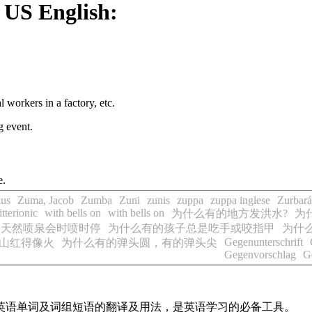
 US English:
 workers in a factory, etc.
g event.
e.
lus
Zuma, Jacob
Zumba
Zuni
zunis
zuppa
zuppa inglese
Zurbará
tterionic
with bells on
with bells on
为什么有的地方发洪水?
为
的天然喷泉会时喷时停
为什么有的孩子总是吃手或咬指甲
为什么
Gegenunterschrift
山红得像火
为什么有的弹头圆，有的弹头尖
Gegenvorschlag
G
用英语单词及词组短语的翻译及用法，是英语学习的必备工具。