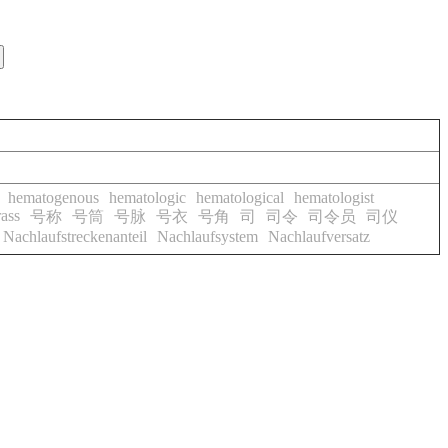
hematogenous
hematologic
hematological
hematologist
ass
号称
号筒
号脉
号衣
号角
司
司令
司令员
司仪
Nachlaufstreckenanteil
Nachlaufsystem
Nachlaufversatz