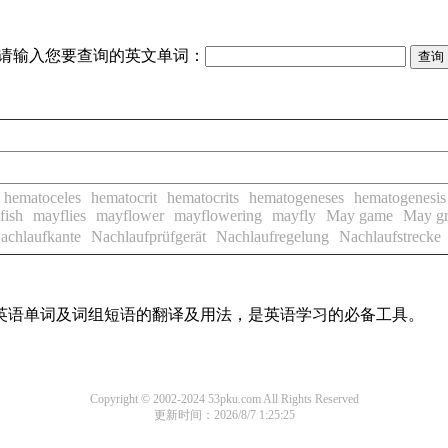
请输入您要查询的英文单词：
hematoceles
hematocrit
hematocrits
hematogeneses
hematogenesis
fish
mayflies
mayflower
mayflowering
mayfly
May game
May gr
achlaufkante
Nachlaufprüfgerät
Nachlaufregelung
Nachlaufstrecke
用英语单词及词组短语的翻译及用法，是英语学习的必备工具。
Copyright © 2002-2024 53pku.com All Rights Reserved
更新时间：2026/8/7 1:25:25